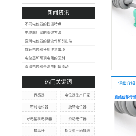
新闻资讯
不同电位器的性能特点
电位器厂家的虚焊方法
直滑电位器的整流件和引出端
旋转电位器使用注意事项
电位器和可调电阻的区别
直滑电位器是沿电阻体滑动
热门关键词
详细介绍
传感器
电位器生产厂家
直线位移传
密封电位器
旋转电位器
导电塑料电位器
滑动电位器
操纵杆
指尖型三轴操纵