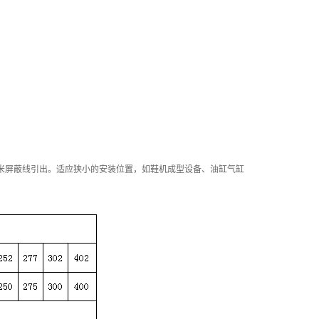
号。标准1 米屏蔽线引出。适应狭小的安装位置，如鞋机成型设备、油缸气缸