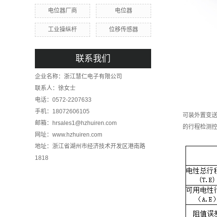
电位器厂商
电位器
工业操纵杆
位移传感器
联系我们
企业名称：浙江慧仁电子有限公司
联系人：徐女士
电话：0572-2207633
手机：18072606105
可装外置变送器
邮箱：hrsales1@hzhuiren.com
的行程检测
网址：www.hzhuiren.com
地址：浙江省湖州市经济技术开发区港南路
1818