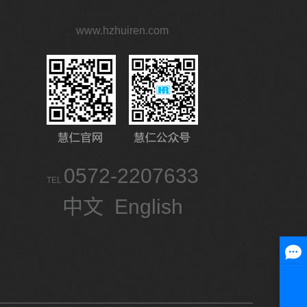
www.hzhuiren.com
0572-2207633
TEL
中文
English