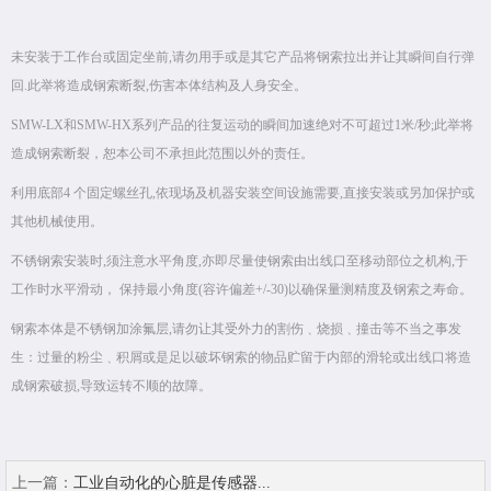
未安装于工作台或固定坐前,请勿用手或是其它产品将钢索拉出并让其瞬间自行弹
回.此举将造成钢索断裂,伤害本体结构及人身安全。
SMW-LX和SMW-HX系列产品的往复运动的瞬间加速绝对不可超过1米/秒;此举将
造成钢索断裂，恕本公司不承担此范围以外的责任。
利用底部4 个固定螺丝孔,依现场及机器安装空间设施需要,直接安装或另加保护或
其他机械使用。
不锈钢索安装时,须注意水平角度,亦即尽量使钢索由出线口至移动部位之机构,于
工作时水平滑动， 保持最小角度(容许偏差+/-30)以确保量测精度及钢索之寿命。
钢索本体是不锈钢加涂氟层,请勿让其受外力的割伤﹑烧损﹑撞击等不当之事发
生：过量的粉尘﹑积屑或是足以破坏钢索的物品贮留于内部的滑轮或出线口将造
成钢索破损,导致运转不顺的故障。
上一篇：
工业自动化的心脏是传感器...