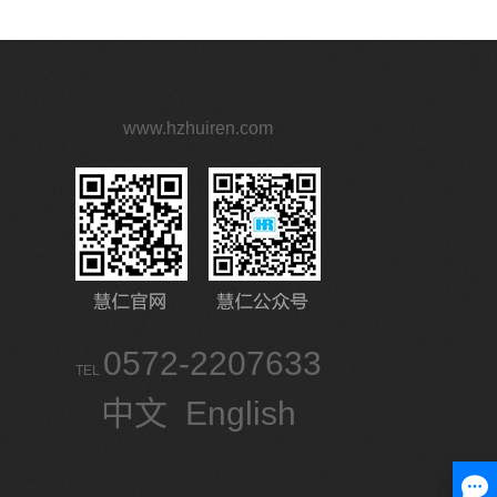
www.hzhuiren.com
0572-2207633
TEL
中文
English