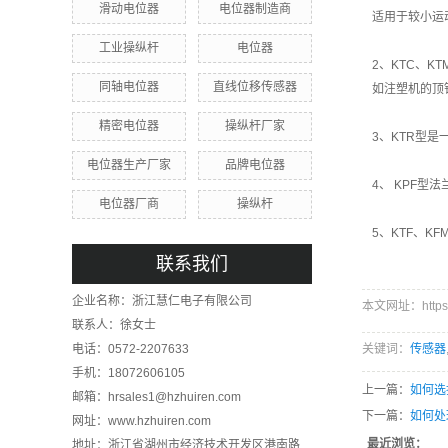
滑动电位器
电位器制造商
适用于较小运
工业操纵杆
电位器
2、KTC、
同轴电位器
直线位移传感器
如注塑机的顶
精密电位器
操纵杆厂家
3、KTR型
电位器生产厂家
品牌电位器
4、 KPF
电位器厂商
操纵杆
5、KTF、
联系我们
企业名称：浙江慧仁电子有限公司
本文网址：https://
联系人：徐女士
电话：0572-2207633
关键词：
传感器
手机：18072606105
上一篇：
如何选
邮箱：hrsales1@hzhuiren.com
下一篇：
如何处
网址：www.hzhuiren.com
最近浏览：
地址：浙江省湖州市经济技术开发区港南路