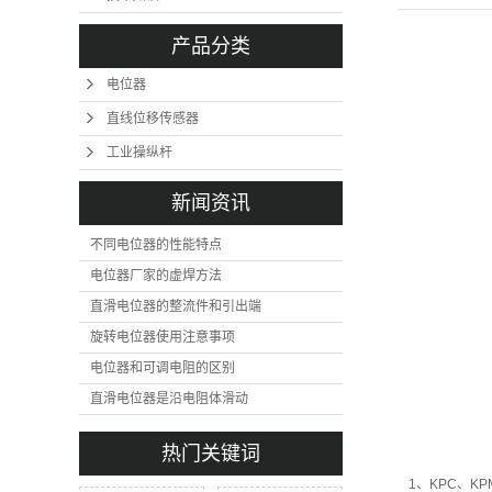
产品分类
电位器
直线位移传感器
工业操纵杆
新闻资讯
不同电位器的性能特点
电位器厂家的虚焊方法
直滑电位器的整流件和引出端
旋转电位器使用注意事项
电位器和可调电阻的区别
直滑电位器是沿电阻体滑动
热门关键词
1、KPC、