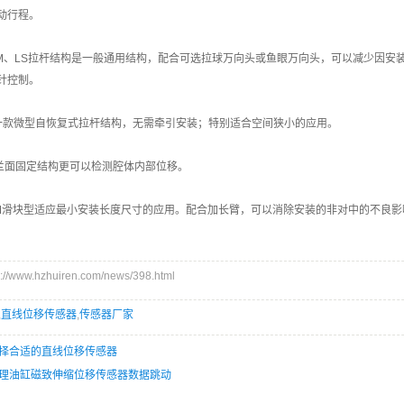
动行程。
KTM、LS拉杆结构是一般通用结构，配合可选拉球万向头或鱼眼万向头，可以减少因安
针控制。
是一款微型自恢复式拉杆结构，无需牵引安装；特别适合空间狭小的应用。
型法兰面固定结构更可以检测腔体内部位移。
KFM滑块型适应最小安装长度尺寸的应用。配合加长臂，可以消除安装的非对中的不良影
www.hzhuiren.com/news/398.html
,
直线位移传感器
,
传感器厂家
择合适的直线位移传感器
理油缸磁致伸缩位移传感器数据跳动